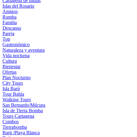
Cartagena de Indias
Islas del Rosario
Amigos
Rumba
Familia
Descanso
Pareja
Top
Gastronómico
Naturaleza y aventura
Vida nocturna
Cultura
Bienestar
Ofertas
Plan Nocturno
City Tours
Isla Barú
Tour Bahía
Walking Tours
San Bernardo/Múcura
Isla de Tierra Bomba
Tours Cartagena
Combos
Tierrabomba
Barú /Playa Blanca