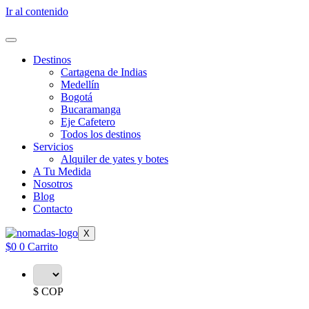
Ir al contenido
Destinos
Cartagena de Indias
Medellín
Bogotá
Bucaramanga
Eje Cafetero
Todos los destinos
Servicios
Alquiler de yates y botes
A Tu Medida
Nosotros
Blog
Contacto
X
$
0
0
Carrito
$ COP