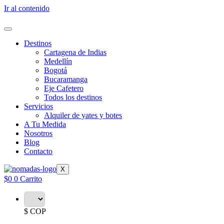
Ir al contenido
Destinos
Cartagena de Indias
Medellín
Bogotá
Bucaramanga
Eje Cafetero
Todos los destinos
Servicios
Alquiler de yates y botes
A Tu Medida
Nosotros
Blog
Contacto
X
$
0
0
Carrito
$ COP