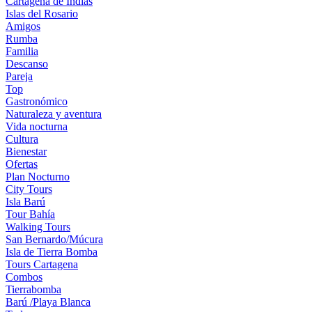
Cartagena de Indias
Islas del Rosario
Amigos
Rumba
Familia
Descanso
Pareja
Top
Gastronómico
Naturaleza y aventura
Vida nocturna
Cultura
Bienestar
Ofertas
Plan Nocturno
City Tours
Isla Barú
Tour Bahía
Walking Tours
San Bernardo/Múcura
Isla de Tierra Bomba
Tours Cartagena
Combos
Tierrabomba
Barú /Playa Blanca