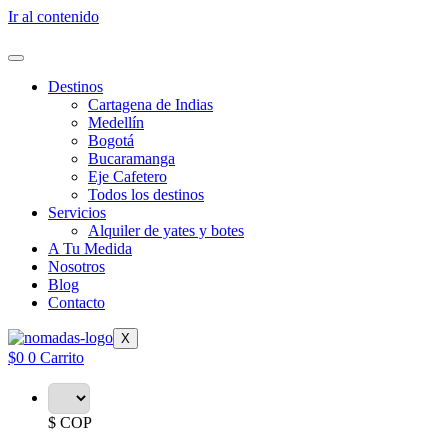
Ir al contenido
Destinos
Cartagena de Indias
Medellín
Bogotá
Bucaramanga
Eje Cafetero
Todos los destinos
Servicios
Alquiler de yates y botes
A Tu Medida
Nosotros
Blog
Contacto
X
$
0
0
Carrito
$ COP