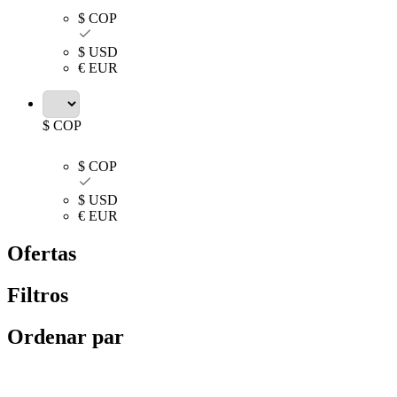
$ COP
$ USD
€ EUR
$ COP
$ COP
$ USD
€ EUR
Ofertas
Filtros
Ordenar par