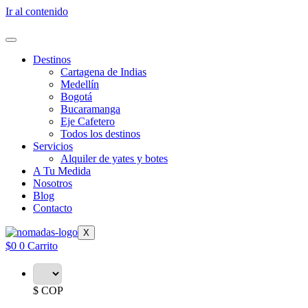
Ir al contenido
Destinos
Cartagena de Indias
Medellín
Bogotá
Bucaramanga
Eje Cafetero
Todos los destinos
Servicios
Alquiler de yates y botes
A Tu Medida
Nosotros
Blog
Contacto
X
$
0
0
Carrito
$ COP