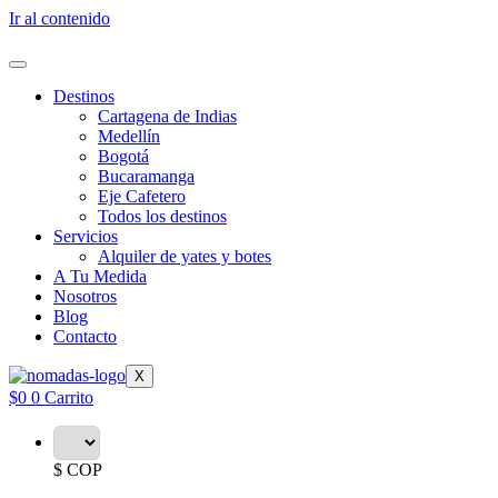
Ir al contenido
Destinos
Cartagena de Indias
Medellín
Bogotá
Bucaramanga
Eje Cafetero
Todos los destinos
Servicios
Alquiler de yates y botes
A Tu Medida
Nosotros
Blog
Contacto
X
$
0
0
Carrito
$ COP