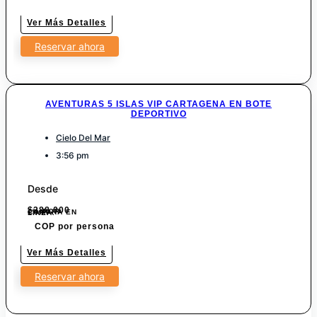
Ver Más Detalles
Reservar ahora
AVENTURAS 5 ISLAS VIP CARTAGENA EN BOTE
DEPORTIVO
Cielo Del Mar
3:56 pm
Desde
$
288.000
7% POR COMPRA EN LINEA.
COP por persona
Ver Más Detalles
Reservar ahora