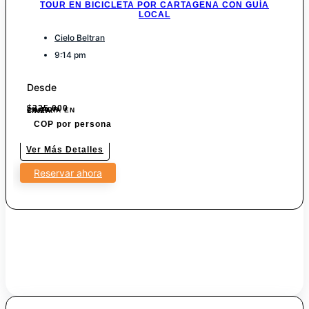
TOUR EN BICICLETA POR CARTAGENA CON GUÍA
LOCAL
Cielo Beltran
9:14 pm
Desde
$
225.000
7% POR COMPRA EN LINEA.
COP por persona
Ver Más Detalles
Reservar ahora