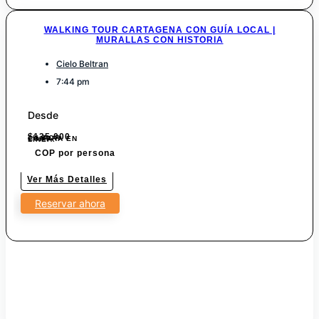
WALKING TOUR CARTAGENA CON GUÍA LOCAL |
MURALLAS CON HISTORIA
Cielo Beltran
7:44 pm
Desde
$
135.000
7% POR COMPRA EN LINEA.
COP por persona
Ver Más Detalles
Reservar ahora