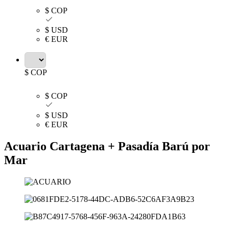
$ COP
$ USD
€ EUR
$ COP
$ COP
$ USD
€ EUR
Acuario Cartagena + Pasadía Barú por
Mar