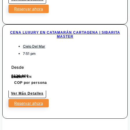
Reservar ahora
CENA LUXURY EN CATAMARÁN CARTAGENA | SIBARITA
MASTER
Cielo Del Mar
7:51 pm
Desde
$
220.000
7% POR COMPRA EN LINEA.
COP por persona
Ver Más Detalles
Reservar ahora