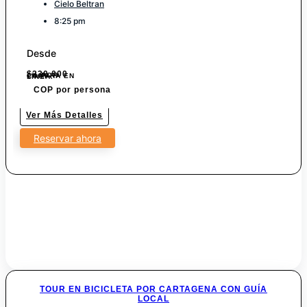
Cielo Beltran
8:25 pm
Desde
$
230.000
7% POR COMPRA EN LINEA.
COP por persona
Ver Más Detalles
Reservar ahora
TOUR EN BICICLETA POR CARTAGENA CON GUÍA
LOCAL