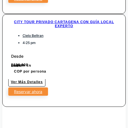
CITY TOUR PRIVADO CARTAGENA CON GUÍA LOCAL
EXPERTO
Cielo Beltran
4:25 pm
Desde
$
380.000
7% POR COMPRA EN LINEA.
COP por persona
Ver Más Detalles
Reservar ahora