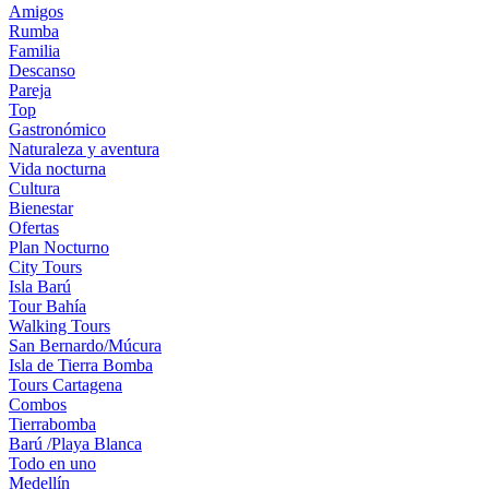
Amigos
Rumba
Familia
Descanso
Pareja
Top
Gastronómico
Naturaleza y aventura
Vida nocturna
Cultura
Bienestar
Ofertas
Plan Nocturno
City Tours
Isla Barú
Tour Bahía
Walking Tours
San Bernardo/Múcura
Isla de Tierra Bomba
Tours Cartagena
Combos
Tierrabomba
Barú /Playa Blanca
Todo en uno
Medellín