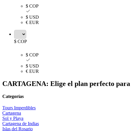
$ COP
$ USD
€ EUR
$ COP
$ COP
$ USD
€ EUR
CARTAGENA: Elige el plan perfecto para 
Categorías
Tours Imperdibles
Cartagena
Sol y Playa​
Cartagena de Indias
Islas del Rosario