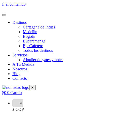
Ir al contenido
Destinos
Cartagena de Indias
Medellín
Bogotá
Bucaramanga
Eje Cafetero
Todos los destinos
Servicios
Alquiler de yates y botes
A Tu Medida
Nosotros
Blog
Contacto
X
$
0
0
Carrito
$ COP