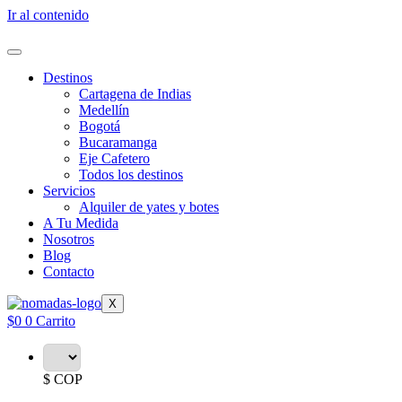
Ir al contenido
Destinos
Cartagena de Indias
Medellín
Bogotá
Bucaramanga
Eje Cafetero
Todos los destinos
Servicios
Alquiler de yates y botes
A Tu Medida
Nosotros
Blog
Contacto
X
$
0
0
Carrito
$ COP