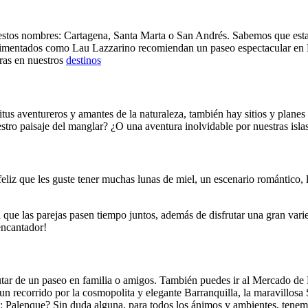
estos nombres: Cartagena, Santa Marta o San Andrés. Sabemos que estam
imentados como Lau Lazzarino recomiendan un paseo espectacular en Play
ras en nuestros
destinos
ritus aventureros y amantes de la naturaleza, también hay sitios y planes
tro paisaje del manglar? ¿O una aventura inolvidable por nuestras isla
liz que les guste tener muchas lunas de miel, un escenario romántico, l
que las parejas pasen tiempo juntos, además de disfrutar una gran varie
encantador!
frutar de un paseo en familia o amigos. También puedes ir al Mercado de 
 un recorrido por la cosmopolita y elegante Barranquilla, la maravillosa 
 Palenque? Sin duda alguna, para todos los ánimos y ambientes, tenemo