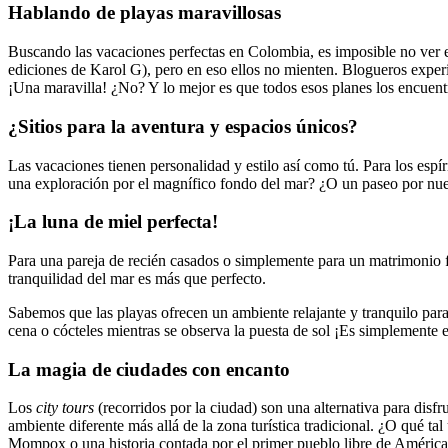
Hablando de playas maravillosas
Buscando las vacaciones perfectas en Colombia, es imposible no ver 
ediciones de Karol G), pero en eso ellos no mienten. Blogueros exper
¡Una maravilla! ¿No? Y lo mejor es que todos esos planes los encuent
¿Sitios para la aventura y espacios únicos?
Las vacaciones tienen personalidad y estilo así como tú. Para los espí
una exploración por el magnífico fondo del mar? ¿O un paseo por nues
¡La luna de miel perfecta!
Para una pareja de recién casados o simplemente para un matrimonio fe
tranquilidad del mar es más que perfecto.
Sabemos que las playas ofrecen un ambiente relajante y tranquilo para 
cena o cócteles mientras se observa la puesta de sol ¡Es simplemente 
La magia de ciudades con encanto
Los
city
tours
(recorridos por la ciudad) son una alternativa para dis
ambiente diferente más allá de la zona turística tradicional. ¿O qué tal
Mompox o una historia contada por el primer pueblo libre de América: