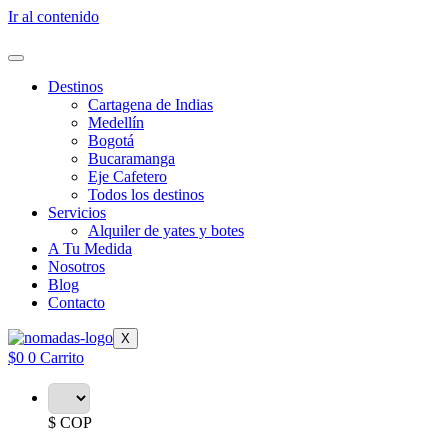
Ir al contenido
Destinos
Cartagena de Indias
Medellín
Bogotá
Bucaramanga
Eje Cafetero
Todos los destinos
Servicios
Alquiler de yates y botes
A Tu Medida
Nosotros
Blog
Contacto
X
$
0
0
Carrito
$ COP