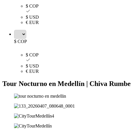
$ COP
$ USD
€ EUR
$ COP
$ COP
$ USD
€ EUR
Tour Nocturno en Medellín | Chiva Rumbe