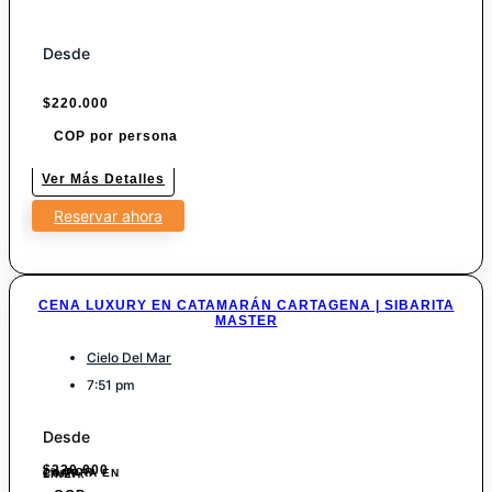
Desde
$
220.000
COP por persona
Ver Más Detalles
Reservar ahora
CENA LUXURY EN CATAMARÁN CARTAGENA | SIBARITA
MASTER
Cielo Del Mar
7:51 pm
Desde
$
220.000
7% POR COMPRA EN LINEA.