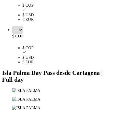
$ COP
$ USD
€ EUR
$ COP
$ COP
$ USD
€ EUR
Isla Palma Day Pass desde Cartagena |
Full day