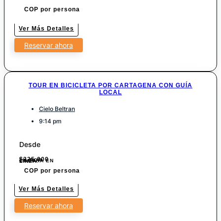
COP por persona
Ver Más Detalles
Reservar ahora
TOUR EN BICICLETA POR CARTAGENA CON GUÍA
LOCAL
Cielo Beltran
9:14 pm
Desde
$
225.000
7% POR COMPRA EN LINEA.
COP por persona
Ver Más Detalles
Reservar ahora