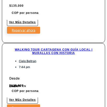
$
135.000
COP por persona
Ver Más Detalles
Reservar ahora
WALKING TOUR CARTAGENA CON GUÍA LOCAL |
MURALLAS CON HISTORIA
Cielo Beltran
7:44 pm
Desde
$
135.000
7% POR COMPRA EN LINEA.
COP por persona
Ver Más Detalles