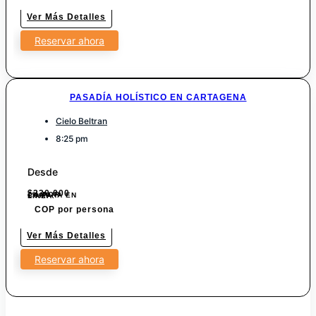
Ver Más Detalles
Reservar ahora
PASADÍA HOLÍSTICO EN CARTAGENA
Cielo Beltran
8:25 pm
Desde
$
230.000
7% POR COMPRA EN LINEA.
COP por persona
Ver Más Detalles
Reservar ahora