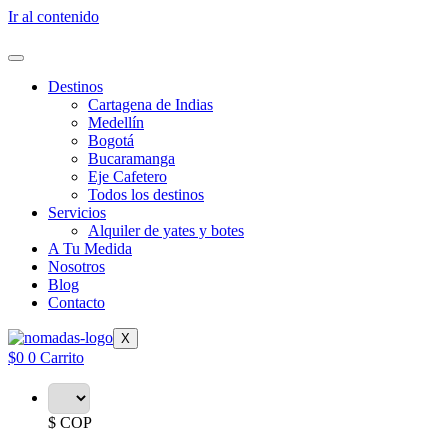
Ir al contenido
Destinos
Cartagena de Indias
Medellín
Bogotá
Bucaramanga
Eje Cafetero
Todos los destinos
Servicios
Alquiler de yates y botes
A Tu Medida
Nosotros
Blog
Contacto
X
$
0
0
Carrito
$ COP