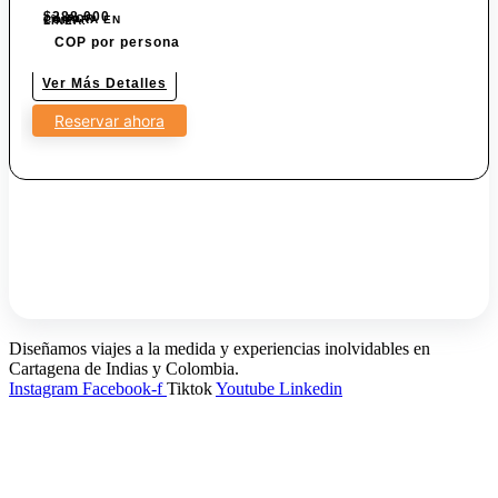
$
288.000
7% POR COMPRA EN LINEA.
COP por persona
Ver Más Detalles
Reservar ahora
Diseñamos viajes a la medida y experiencias inolvidables en
Cartagena de Indias y Colombia.
Instagram
Facebook-f
Tiktok
Youtube
Linkedin