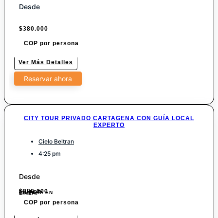
Desde
$
380.000
COP por persona
Ver Más Detalles
Reservar ahora
CITY TOUR PRIVADO CARTAGENA CON GUÍA LOCAL
EXPERTO
Cielo Beltran
4:25 pm
Desde
$
380.000
7% POR COMPRA EN LINEA.
COP por persona