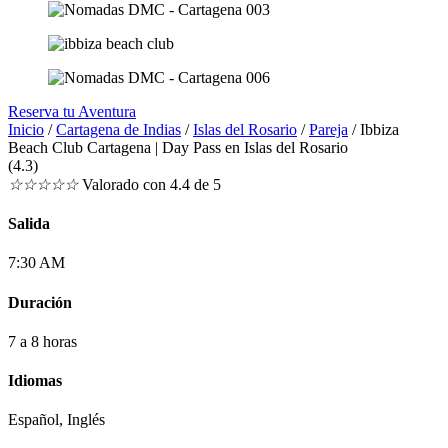
Reserva tu Aventura
Inicio
/
Cartagena de Indias
/
Islas del Rosario
/
Pareja
/ Ibbiza
Beach Club Cartagena | Day Pass en Islas del Rosario
(4.3)
☆
☆
☆
☆
☆
Valorado con 4.4 de 5
Salida
7:30 AM
Duración
7 a 8 horas
Idiomas
Español, Inglés