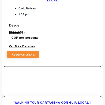
LOCAL
Cielo Beltran
9:14 pm
Desde
$
225.000
7% POR COMPRA EN LINEA.
COP por persona
Ver Más Detalles
Reservar ahora
WALKING TOUR CARTAGENA CON GUÍA LOCAL |