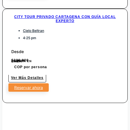
CITY TOUR PRIVADO CARTAGENA CON GUÍA LOCAL
EXPERTO
Cielo Beltran
4:25 pm
Desde
$
380.000
7% POR COMPRA EN LINEA.
COP por persona
Ver Más Detalles
Reservar ahora