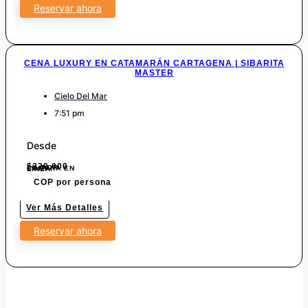
Reservar ahora
CENA LUXURY EN CATAMARÁN CARTAGENA | SIBARITA
MASTER
Cielo Del Mar
7:51 pm
Desde
$
220.000
7% POR COMPRA EN LINEA.
COP por persona
Ver Más Detalles
Reservar ahora