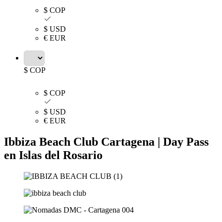
$ COP
$ USD
€ EUR
$ COP
$ COP
$ USD
€ EUR
Ibbiza Beach Club Cartagena | Day Pass
en Islas del Rosario