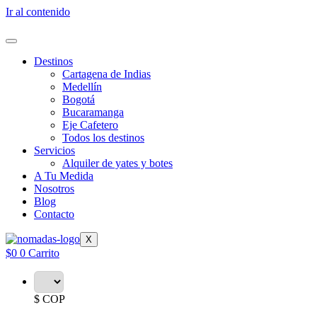
Ir al contenido
Destinos
Cartagena de Indias
Medellín
Bogotá
Bucaramanga
Eje Cafetero
Todos los destinos
Servicios
Alquiler de yates y botes
A Tu Medida
Nosotros
Blog
Contacto
X
$
0
0
Carrito
$ COP