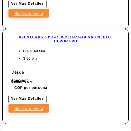
Ver Más Detalles
Reservar ahora
AVENTURAS 5 ISLAS VIP CARTAGENA EN BOTE
DEPORTIVO
Cielo Del Mar
3:56 pm
Desde
$
288.000
7% POR COMPRA EN LINEA.
COP por persona
Ver Más Detalles
Reservar ahora