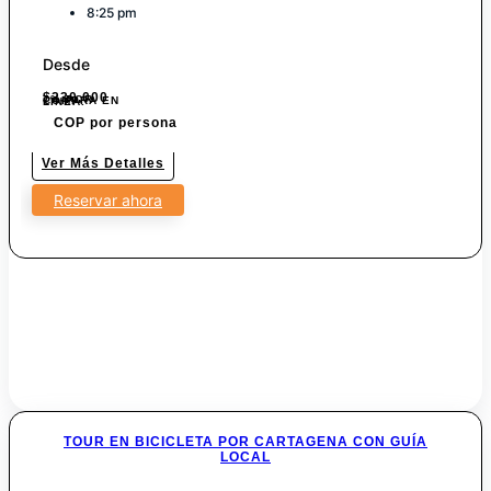
8:25 pm
Desde
$
230.000
7% POR COMPRA EN LINEA.
COP por persona
Ver Más Detalles
Reservar ahora
TOUR EN BICICLETA POR CARTAGENA CON GUÍA
LOCAL