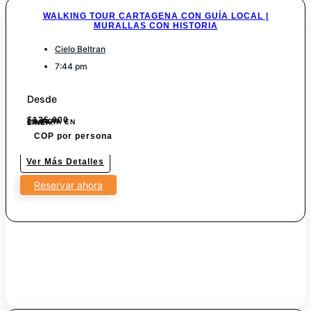
WALKING TOUR CARTAGENA CON GUÍA LOCAL |
MURALLAS CON HISTORIA
Cielo Beltran
7:44 pm
Desde
$
135.000
7% POR COMPRA EN LINEA.
COP por persona
Ver Más Detalles
Reservar ahora