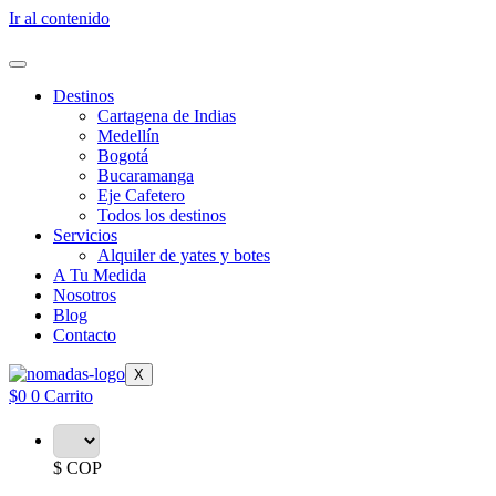
Ir al contenido
Destinos
Cartagena de Indias
Medellín
Bogotá
Bucaramanga
Eje Cafetero
Todos los destinos
Servicios
Alquiler de yates y botes
A Tu Medida
Nosotros
Blog
Contacto
X
$
0
0
Carrito
$ COP