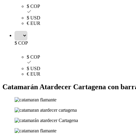
$ COP
$ USD
€ EUR
$ COP
$ COP
$ USD
€ EUR
Catamarán Atardecer Cartagena con barr