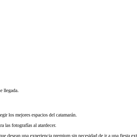
e llegada.
egir los mejores espacios del catamarán.
 las fotografías al atardecer.
s que desean una experiencia premium sin necesidad de ir a una fiesta ex