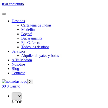
Ir al contenido
Destinos
Cartagena de Indias
Medellín
Bogotá
Bucaramanga
Eje Cafetero
Todos los destinos
Servicios
Alquiler de yates y botes
A Tu Medida
Nosotros
Blog
Contacto
X
$
0
0
Carrito
$ COP