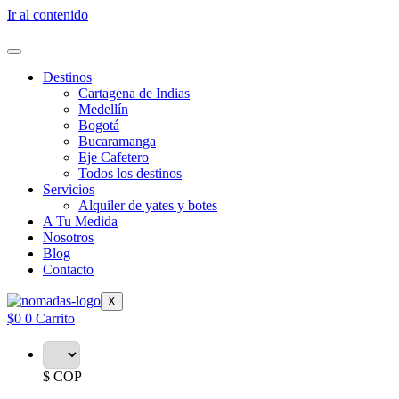
Ir al contenido
Destinos
Cartagena de Indias
Medellín
Bogotá
Bucaramanga
Eje Cafetero
Todos los destinos
Servicios
Alquiler de yates y botes
A Tu Medida
Nosotros
Blog
Contacto
X
$
0
0
Carrito
$ COP