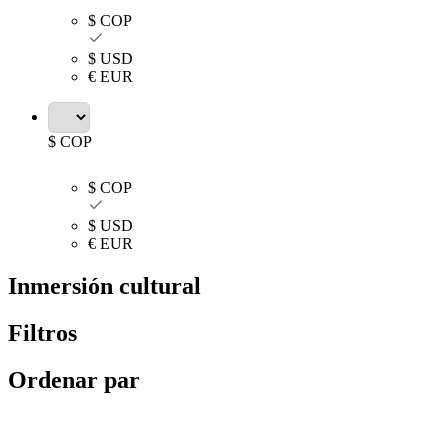
$ COP
$ USD
€ EUR
$ COP
$ COP
$ USD
€ EUR
Inmersión cultural
Filtros
Ordenar par