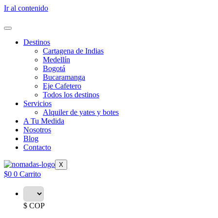
Ir al contenido
Destinos
Cartagena de Indias
Medellín
Bogotá
Bucaramanga
Eje Cafetero
Todos los destinos
Servicios
Alquiler de yates y botes
A Tu Medida
Nosotros
Blog
Contacto
X
$
0
0
Carrito
$ COP